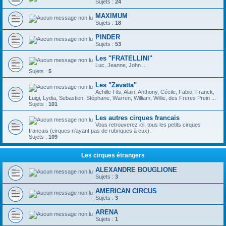
Sujets :
24
MAXIMUM
Sujets :
18
PINDER
Sujets :
53
Les "FRATELLINI"
Luc, Jeanne, John ...
Sujets :
5
Les "Zavatta"
Achille Fils, Alain, Anthony, Cécile, Fabio, Franck,
Luigi, Lydia, Sebastien, Stéphane, Warren, William, Willie, des Freres Prein ...
Sujets :
101
Les autres cirques francais
Vous retrouverez ici, tous les petits cirques
français (cirques n'ayant pas de rubriques à eux).
Sujets :
109
Les cirques étrangers
ALEXANDRE BOUGLIONE
Sujets :
3
AMERICAN CIRCUS
Sujets :
3
ARENA
Sujets :
1