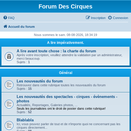
Forum Des Cirques
FAQ
Inscription
Connexion
Accueil du forum
Nous sommes le sam. 08-08-2026, 18:34:19
A lire impérativement.
A lire avant toute chose : la charte du forum
Après votre inscription, veuillez attendre la validation par un administrateur,
merci beaucoup.
Sujets :
1
Général
Les nouveautés du forum
Retrouvez dans cette rubrique toutes les nouveautés du forum
Sujets :
15
Les nouveautés des spectacles - cirques - évènements -
photos
Actualités, Reportages, Galeries photos, ...
Seuls les journalistes ont le droit de poster dans cette rubrique!
Sujets :
52
Blablabla
Ici, vous pouvez parler de tout et de n'importe quoi ne concernant pas les
cirques directement...