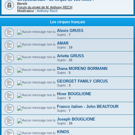
Bientôt
Forum du projet de M. Anthony RECH
Modérateur :
Anthony Rech
Les cirques français
Alexis GRUSS
Sujets :
7
AMAR
Sujets :
19
Arlette GRUSS
Sujets :
32
Diana MORENO BORMANN
Sujets :
5
GEORGET FAMILY CIRCUS
Sujets :
3
Hiver BOUGLIONE
Sujets :
9
Franco italien - John BEAUTOUR
Sujets :
7
Joseph BOUGLIONE
Sujets :
18
KINOS