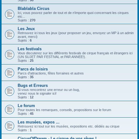
Sujets :
98
Blablabla Circus
Ici, vous pouvez parler de tout et de n'importe quoi concernant les cirques
etc...
Sujets :
270
Les Jeux
Retrouvez ici tous les jeux (pour proposer un jeu, envoyez un MP à un admin
avant, merci)
Sujets :
6
Les festivals
Vous discuterez sur les différents festivals de cirque français et étrangers ici
(UN SUJET PAR FESTIVAL et PAR ANNEE!).
Sujets :
25
Parcs de loisirs
Parcs d'attractions, fêtes forraines et autres
Sujets :
35
Bugs et Erreurs
Si vous rencontrez une erreur ou un bug,
venez nous le signaler ici!
Sujets :
12
Le forum
Pour toutes les remarques, conseils, propositions sur le forum
Sujets :
45
Les musées, expos ...
Retrouvez ici tout sur les musées, expositions etc. dédiés au cirque
Sujets :
1
CircusOfDream - Le cirque de vos rêves !