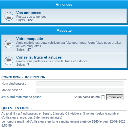
Annonces
Vos annonces
Postez vos annonces!
Sujets :
122
Maquette
Votre maquette
Amis modélistes, cette rubrique est faite pour vous. Alors faites nous profiter
de vos maquettes.
Sujets :
27
Conseils, trucs et astuces
Faites nous partager vos conseils, trucs et astuces.
Sujets :
7
CONNEXION
•
INSCRIPTION
Nom d’utilisateur :
Mot de passe :
J’ai oublié mon mot de passe
Se souvenir de moi
QUI EST EN LIGNE ?
Au total, il y a
4
utilisateurs en ligne :: 1 inscrit, 0 invisible et 3 invités (selon le nombre
d’utilisateurs actifs des 5 dernières minutes)
Le nombre maximal d’utilisateurs en ligne simultanément a été de
8840
le ven. 12-09-2025,
9:56:59