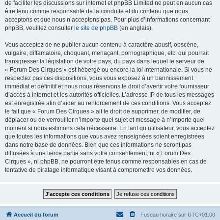
de faciliter les discussions sur internet et phpBB Limited ne peut en aucun cas
être tenu comme responsable de la conduite et du contenu que nous
acceptons et que nous n’acceptons pas. Pour plus d’informations concernant
phpBB, veuillez consulter
le site de phpBB
(en anglais).
Vous acceptez de ne publier aucun contenu à caractère abusif, obscène,
vulgaire, diffamatoire, choquant, menaçant, pornographique, etc. qui pourrait
transgresser la législation de votre pays, du pays dans lequel le serveur de
« Forum Des Cirques » est hébergé ou encore la loi internationale. Si vous ne
respectez pas ces dispositions, vous vous exposez à un bannissement
immédiat et définitif et nous nous réservons le droit d’avertir votre fournisseur
d’accès à internet et les autorités officielles. L’adresse IP de tous les messages
est enregistrée afin d’aider au renforcement de ces conditions. Vous acceptez
le fait que « Forum Des Cirques » ait le droit de supprimer, de modifier, de
déplacer ou de verrouiller n’importe quel sujet et message à n’importe quel
moment si nous estimons cela nécessaire. En tant qu’utilisateur, vous acceptez
que toutes les informations que vous avez renseignées soient enregistrées
dans notre base de données. Bien que ces informations ne seront pas
diffusées à une tierce partie sans votre consentement, ni « Forum Des
Cirques », ni phpBB, ne pourront être tenus comme responsables en cas de
tentative de piratage informatique visant à compromettre vos données.
Accueil du forum
Fuseau horaire sur
UTC+01:00