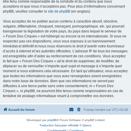
être tenu comme responsable de la conduite et du contenu que nous
acceptons et que nous n’acceptons pas. Pour plus d’informations concernant
phpBB, veuillez consulter
le site de phpBB
(en anglais).
Vous acceptez de ne publier aucun contenu à caractère abusif, obscène,
vulgaire, diffamatoire, choquant, menaçant, pornographique, etc. qui pourrait
transgresser la législation de votre pays, du pays dans lequel le serveur de
« Forum Des Cirques » est hébergé ou encore la loi internationale. Si vous ne
respectez pas ces dispositions, vous vous exposez à un bannissement
immédiat et définitif et nous nous réservons le droit d’avertir votre fournisseur
d’accès à internet et les autorités officielles. L’adresse IP de tous les messages
est enregistrée afin d’aider au renforcement de ces conditions. Vous acceptez
le fait que « Forum Des Cirques » ait le droit de supprimer, de modifier, de
déplacer ou de verrouiller n’importe quel sujet et message à n’importe quel
moment si nous estimons cela nécessaire. En tant qu’utilisateur, vous acceptez
que toutes les informations que vous avez renseignées soient enregistrées
dans notre base de données. Bien que ces informations ne seront pas
diffusées à une tierce partie sans votre consentement, ni « Forum Des
Cirques », ni phpBB, ne pourront être tenus comme responsables en cas de
tentative de piratage informatique visant à compromettre vos données.
Accueil du forum
Fuseau horaire sur
UTC+01:00
Développé par
phpBB
® Forum Software © phpBB Limited
Traduction française officielle
©
Qiaeru
Confidentialité
|
Conditions