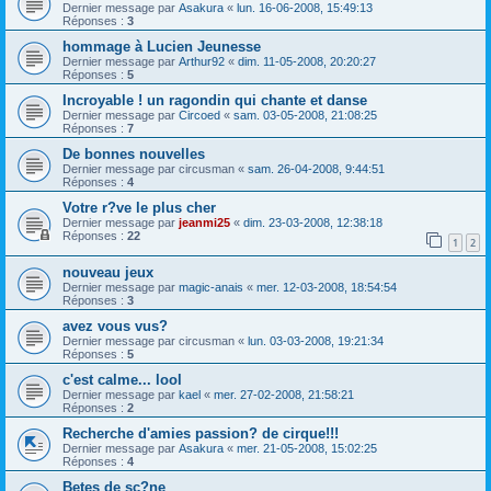
Dernier message par
Asakura
«
lun. 16-06-2008, 15:49:13
Réponses :
3
hommage à Lucien Jeunesse
Dernier message par
Arthur92
«
dim. 11-05-2008, 20:20:27
Réponses :
5
Incroyable ! un ragondin qui chante et danse
Dernier message par
Circoed
«
sam. 03-05-2008, 21:08:25
Réponses :
7
De bonnes nouvelles
Dernier message par
circusman
«
sam. 26-04-2008, 9:44:51
Réponses :
4
Votre r?ve le plus cher
Dernier message par
jeanmi25
«
dim. 23-03-2008, 12:38:18
Réponses :
22
1
2
nouveau jeux
Dernier message par
magic-anais
«
mer. 12-03-2008, 18:54:54
Réponses :
3
avez vous vus?
Dernier message par
circusman
«
lun. 03-03-2008, 19:21:34
Réponses :
5
c'est calme... lool
Dernier message par
kael
«
mer. 27-02-2008, 21:58:21
Réponses :
2
Recherche d'amies passion? de cirque!!!
Dernier message par
Asakura
«
mer. 21-05-2008, 15:02:25
Réponses :
4
Betes de sc?ne