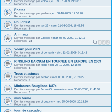
Dernier message par
leoleo
«
jeu. 09-07-2009, 21:31:51
Réponses :
2
Photos
Dernier message par
yoshie
«
jeu. 08-10-2009, 17:36:40
Réponses :
4
Roulottes!
Dernier message par
tom22
«
sam. 21-03-2009, 18:48:56
Réponses :
8
Animaux
Dernier message par
Circoed
«
mar. 03-02-2009, 21:12:17
Réponses :
38
1
2
3
Voeux pour 2009
Dernier message par
circomania
«
dim. 11-01-2009, 0:13:42
Réponses :
9
RINGLING BARNUM EN TOURNEE EN EUROPE EN 2009
Dernier message par
klaud
«
jeu. 25-12-2008, 12:18:05
Réponses :
5
Trucs et astuces
Dernier message par
sealion
«
mer. 03-09-2008, 21:28:22
Réponses :
1
Miniatures Bouglione 1/87e
Dernier message par
Jerem Circusmania
«
sam. 30-08-2008, 21:41:59
Réponses :
1
mini ferme
Dernier message par
circus.mc
«
mer. 25-06-2008, 20:13:30
Réponses :
5
tournée cascadeur