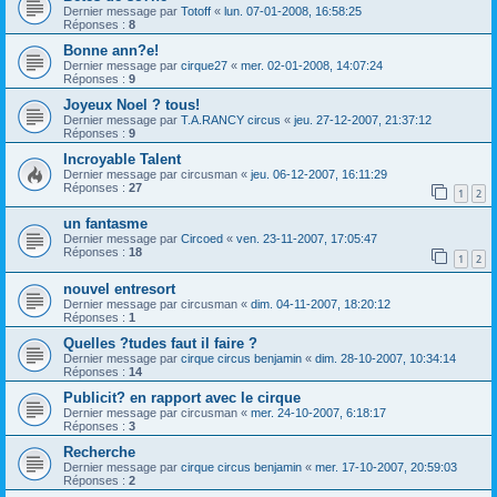
Dernier message par
Totoff
«
lun. 07-01-2008, 16:58:25
Réponses :
8
Bonne ann?e!
Dernier message par
cirque27
«
mer. 02-01-2008, 14:07:24
Réponses :
9
Joyeux Noel ? tous!
Dernier message par
T.A.RANCY circus
«
jeu. 27-12-2007, 21:37:12
Réponses :
9
Incroyable Talent
Dernier message par
circusman
«
jeu. 06-12-2007, 16:11:29
Réponses :
27
1
2
un fantasme
Dernier message par
Circoed
«
ven. 23-11-2007, 17:05:47
Réponses :
18
1
2
nouvel entresort
Dernier message par
circusman
«
dim. 04-11-2007, 18:20:12
Réponses :
1
Quelles ?tudes faut il faire ?
Dernier message par
cirque circus benjamin
«
dim. 28-10-2007, 10:34:14
Réponses :
14
Publicit? en rapport avec le cirque
Dernier message par
circusman
«
mer. 24-10-2007, 6:18:17
Réponses :
3
Recherche
Dernier message par
cirque circus benjamin
«
mer. 17-10-2007, 20:59:03
Réponses :
2