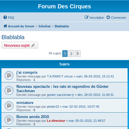
Forum Des Cirques
FAQ
Inscription
Connexion
Accueil du forum
Général
Blablabla
Blablabla
Nouveau sujet
1
2
Suivant
98 sujets
Sujets
j'ai compris
Dernier message par
T.A.RANCY circus
«
sam. 06-03-2010, 15:12:41
Réponses :
1
Nouveau spectacle : les rats et ragondins de Günter
Sacckman
Dernier message par
gunter sacckman jr
«
dim. 28-02-2010, 11:49:31
miniature
Dernier message par
pinder22
«
mar. 02-02-2010, 19:07:45
Réponses :
9
Bonne année 2010
Dernier message par
Le directeur
«
mar. 05-01-2010, 21:48:57
Réponses :
3