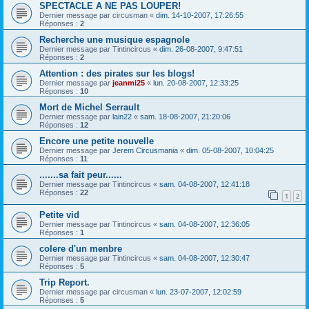
SPECTACLE A NE PAS LOUPER!
Dernier message par
circusman
«
dim. 14-10-2007, 17:26:55
Réponses :
2
Recherche une musique espagnole
Dernier message par
Tintincircus
«
dim. 26-08-2007, 9:47:51
Réponses :
2
Attention : des pirates sur les blogs!
Dernier message par
jeanmi25
«
lun. 20-08-2007, 12:33:25
Réponses :
10
Mort de Michel Serrault
Dernier message par
lain22
«
sam. 18-08-2007, 21:20:06
Réponses :
12
Encore une petite nouvelle
Dernier message par
Jerem Circusmania
«
dim. 05-08-2007, 10:04:25
Réponses :
11
.......sa fait peur......
Dernier message par
Tintincircus
«
sam. 04-08-2007, 12:41:18
Réponses :
22
1
2
Petite vid
Dernier message par
Tintincircus
«
sam. 04-08-2007, 12:36:05
Réponses :
1
colere d'un menbre
Dernier message par
Tintincircus
«
sam. 04-08-2007, 12:30:47
Réponses :
5
Trip Report.
Dernier message par
circusman
«
lun. 23-07-2007, 12:02:59
Réponses :
5