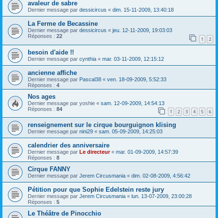
avaleur de sabre
Dernier message par
dessicircus
«
dim. 15-11-2009, 13:40:18
La Ferme de Becassine
Dernier message par
dessicircus
«
jeu. 12-11-2009, 19:03:03
Réponses :
22
1
2
besoin d'aide !!
Dernier message par
cynthia
«
mar. 03-11-2009, 12:15:12
ancienne affiche
Dernier message par
Pascal38
«
ven. 18-09-2009, 5:52:33
Réponses :
4
Nos ages
Dernier message par
yoshie
«
sam. 12-09-2009, 14:54:13
Réponses :
84
1
2
3
4
5
6
renseignement sur le cirque bourguignon klising
Dernier message par
nini29
«
sam. 05-09-2009, 14:25:03
calendrier des anniversaire
Dernier message par
Le directeur
«
mar. 01-09-2009, 14:57:39
Réponses :
8
Cirque FANNY
Dernier message par
Jerem Circusmania
«
dim. 02-08-2009, 4:56:42
Pétition pour que Sophie Edelstein reste jury
Dernier message par
Jerem Circusmania
«
lun. 13-07-2009, 23:00:28
Réponses :
5
Le Théâtre de Pinocchio