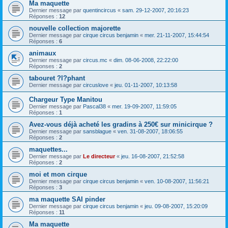
Ma maquette
Dernier message par
quentincircus
«
sam. 29-12-2007, 20:16:23
Réponses :
12
nouvelle collection majorette
Dernier message par
cirque circus benjamin
«
mer. 21-11-2007, 15:44:54
Réponses :
6
animaux
Dernier message par
circus.mc
«
dim. 08-06-2008, 22:22:00
Réponses :
2
tabouret ?l?phant
Dernier message par
circuslove
«
jeu. 01-11-2007, 10:13:58
Chargeur Type Manitou
Dernier message par
Pascal38
«
mer. 19-09-2007, 11:59:05
Réponses :
1
Avez-vous déjà acheté les gradins à 250€ sur minicirque ?
Dernier message par
sansblague
«
ven. 31-08-2007, 18:06:55
Réponses :
2
maquettes...
Dernier message par
Le directeur
«
jeu. 16-08-2007, 21:52:58
Réponses :
2
moi et mon cirque
Dernier message par
cirque circus benjamin
«
ven. 10-08-2007, 11:56:21
Réponses :
3
ma maquette SAI pinder
Dernier message par
cirque circus benjamin
«
jeu. 09-08-2007, 15:20:09
Réponses :
11
Ma maquette