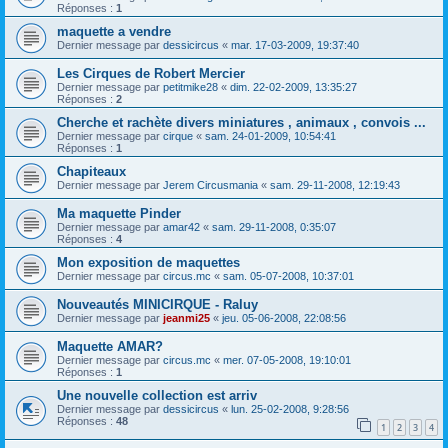
Réponses :
1
maquette a vendre
Dernier message par
dessicircus
«
mar. 17-03-2009, 19:37:40
Les Cirques de Robert Mercier
Dernier message par
petitmike28
«
dim. 22-02-2009, 13:35:27
Réponses :
2
Cherche et rachète divers miniatures , animaux , convois ...
Dernier message par
cirque
«
sam. 24-01-2009, 10:54:41
Réponses :
1
Chapiteaux
Dernier message par
Jerem Circusmania
«
sam. 29-11-2008, 12:19:43
Ma maquette Pinder
Dernier message par
amar42
«
sam. 29-11-2008, 0:35:07
Réponses :
4
Mon exposition de maquettes
Dernier message par
circus.mc
«
sam. 05-07-2008, 10:37:01
Nouveautés MINICIRQUE - Raluy
Dernier message par
jeanmi25
«
jeu. 05-06-2008, 22:08:56
Maquette AMAR?
Dernier message par
circus.mc
«
mer. 07-05-2008, 19:10:01
Réponses :
1
Une nouvelle collection est arriv
Dernier message par
dessicircus
«
lun. 25-02-2008, 9:28:56
Réponses :
48
1
2
3
4