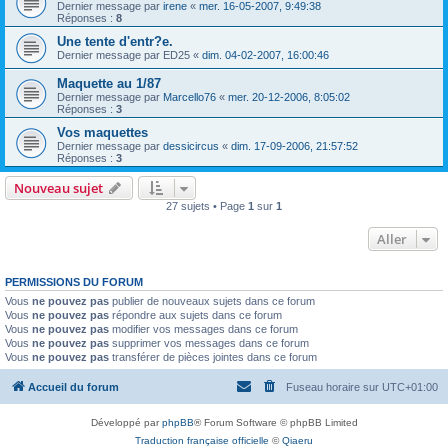
Dernier message par
irene
«
mer. 16-05-2007, 9:49:38
Réponses :
8
Une tente d'entr?e.
Dernier message par
ED25
«
dim. 04-02-2007, 16:00:46
Maquette au 1/87
Dernier message par
Marcello76
«
mer. 20-12-2006, 8:05:02
Réponses :
3
Vos maquettes
Dernier message par
dessicircus
«
dim. 17-09-2006, 21:57:52
Réponses :
3
Nouveau sujet
27 sujets • Page
1
sur
1
Aller
PERMISSIONS DU FORUM
Vous
ne pouvez pas
publier de nouveaux sujets dans ce forum
Vous
ne pouvez pas
répondre aux sujets dans ce forum
Vous
ne pouvez pas
modifier vos messages dans ce forum
Vous
ne pouvez pas
supprimer vos messages dans ce forum
Vous
ne pouvez pas
transférer de pièces jointes dans ce forum
Accueil du forum
Fuseau horaire sur
UTC+01:00
Développé par
phpBB
® Forum Software © phpBB Limited
Traduction française officielle
©
Qiaeru