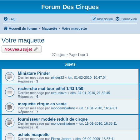
Forum Des Cirques
FAQ
Inscription
Connexion
Accueil du forum
Maquette
Votre maquette
Votre maquette
Nouveau sujet
27 sujets • Page
1
sur
1
Sujets
Miniature Pinder
Dernier message par
pinder22
«
lun. 01-02-2010, 10:47:04
Réponses :
3
recherche mat tour eiffel 1/43 1/50
Dernier message par
circuslove
«
dim. 24-01-2010, 21:32:45
Réponses :
4
maquette cirque en vente
Dernier message par
mondeminiature
«
lun. 11-01-2010, 16:39:01
Réponses :
7
fournisseur modele reduit de cirque
Dernier message par
mondeminiature
«
lun. 11-01-2010, 16:35:11
Réponses :
6
achete maquette
Dernier message par
Pierre Jegers
«
dim. 06-09-2009, 16:57:41