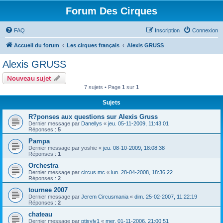
Forum Des Cirques
FAQ
Inscription
Connexion
Accueil du forum
Les cirques français
Alexis GRUSS
Alexis GRUSS
Nouveau sujet
7 sujets • Page
1
sur
1
Sujets
R?ponses aux questions sur Alexis Gruss
Dernier message par
Danellys
«
jeu. 05-11-2009, 11:43:01
Réponses :
5
Pampa
Dernier message par
yoshie
«
jeu. 08-10-2009, 18:08:38
Réponses :
1
Orchestra
Dernier message par
circus.mc
«
lun. 28-04-2008, 18:36:22
Réponses :
2
tournee 2007
Dernier message par
Jerem Circusmania
«
dim. 25-02-2007, 11:22:19
Réponses :
2
chateau
Dernier message par
ptisylv1
«
mer. 01-11-2006, 21:00:51