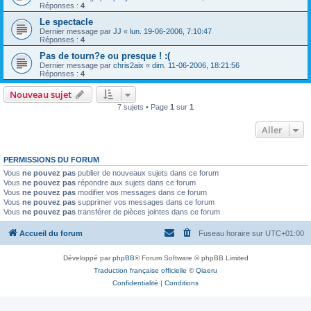
Réponses :
4
Le spectacle
Dernier message par
JJ
«
lun. 19-06-2006, 7:10:47
Réponses :
4
Pas de tourn?e ou presque ! :(
Dernier message par
chris2aix
«
dim. 11-06-2006, 18:21:56
Réponses :
4
Nouveau sujet
7 sujets • Page
1
sur
1
Aller
PERMISSIONS DU FORUM
Vous
ne pouvez pas
publier de nouveaux sujets dans ce forum
Vous
ne pouvez pas
répondre aux sujets dans ce forum
Vous
ne pouvez pas
modifier vos messages dans ce forum
Vous
ne pouvez pas
supprimer vos messages dans ce forum
Vous
ne pouvez pas
transférer de pièces jointes dans ce forum
Accueil du forum
Fuseau horaire sur
UTC+01:00
Développé par
phpBB
® Forum Software © phpBB Limited
Traduction française officielle
©
Qiaeru
Confidentialité
|
Conditions