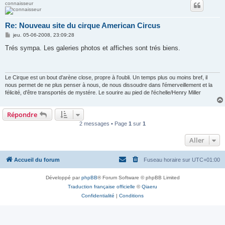
connaisseur
Re: Nouveau site du cirque American Circus
M
jeu. 05-06-2008, 23:09:28
e
s
Trés sympa. Les galeries photos et affiches sont trés biens.
s
a
g
e
Le Cirque est un bout d'arène close, propre à l'oubli. Un temps plus ou moins bref, il
nous permet de ne plus penser à nous, de nous dissoudre dans l'émerveillement et la
félicité, d'être transportés de mystére. Le sourire au pied de l'échelle/Henry Miller
Répondre
2 messages • Page
1
sur
1
Aller
Accueil du forum
Fuseau horaire sur
UTC+01:00
Développé par
phpBB
® Forum Software © phpBB Limited
Traduction française officielle
©
Qiaeru
Confidentialité
|
Conditions