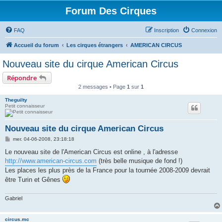
Forum Des Cirques
FAQ
Inscription
Connexion
Accueil du forum
Les cirques étrangers
AMERICAN CIRCUS
Nouveau site du cirque American Circus
Répondre
2 messages • Page
1
sur
1
Theguilty
Petit connaisseur
Nouveau site du cirque American Circus
M
mer. 04-06-2008, 23:18:18
e
s
Le nouveau site de l'American Circus est online , à l'adresse
s
http://www.american-circus.com
(très belle musique de fond !)
a
g
Les places les plus près de la France pour la tournée 2008-2009 devrait
e
être Turin et Gênes
Gabriel
circus.mc