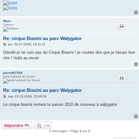
Maxx
Visiteur
Re: cirque Biasini au parc Walygator
M
jeu. 02-07-2009, 16:11:11
e
s
Désolé je ne suis pas du Cirque Biasini ! je voulais dire que je faisais leur
s
site ! Voilà au revoir
a
g
e
pierrot57100
petit habitué du forum
Re: cirque Biasini au parc Walygator
M
mar. 15-12-2009, 23:48:34
e
s
Le cirque biasini restera la saison 2010 de nouveau à walygator
s
a
g
e
Répondre
5 messages • Page
1
sur
1