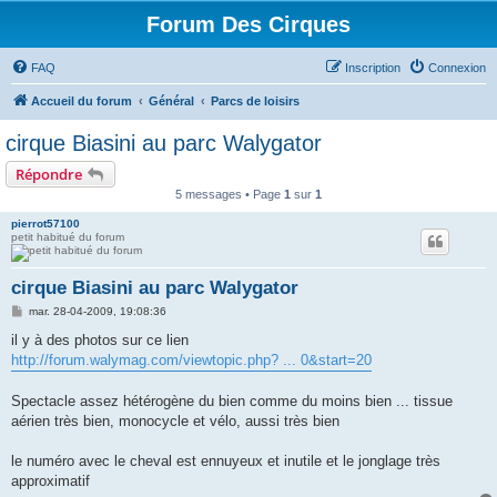
Forum Des Cirques
FAQ
Inscription
Connexion
Accueil du forum
Général
Parcs de loisirs
cirque Biasini au parc Walygator
Répondre
5 messages • Page
1
sur
1
pierrot57100
petit habitué du forum
cirque Biasini au parc Walygator
M
mar. 28-04-2009, 19:08:36
e
s
il y à des photos sur ce lien
s
http://forum.walymag.com/viewtopic.php? ... 0&start=20
a
g
e
Spectacle assez hétérogène du bien comme du moins bien ... tissue
aérien très bien, monocycle et vélo, aussi très bien
le numéro avec le cheval est ennuyeux et inutile et le jonglage très
approximatif