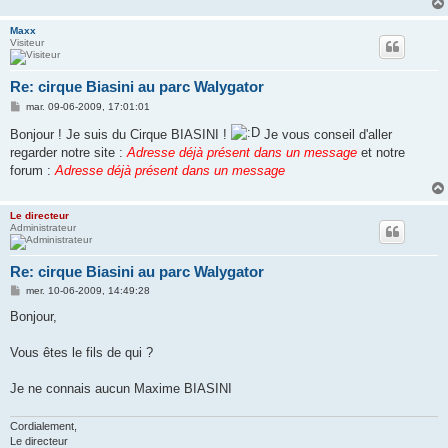
Maxx
Visiteur
Re: cirque Biasini au parc Walygator
M
mar. 09-06-2009, 17:01:01
e
s
Bonjour ! Je suis du Cirque BIASINI !
Je vous conseil d'aller
s
regarder notre site :
Adresse déjà présent dans un message
et notre
a
g
forum :
Adresse déjà présent dans un message
e
Le directeur
Administrateur
Re: cirque Biasini au parc Walygator
M
mer. 10-06-2009, 14:49:28
e
s
Bonjour,
s
a
g
Vous êtes le fils de qui ?
e
Je ne connais aucun Maxime BIASINI
Cordialement,
Le directeur