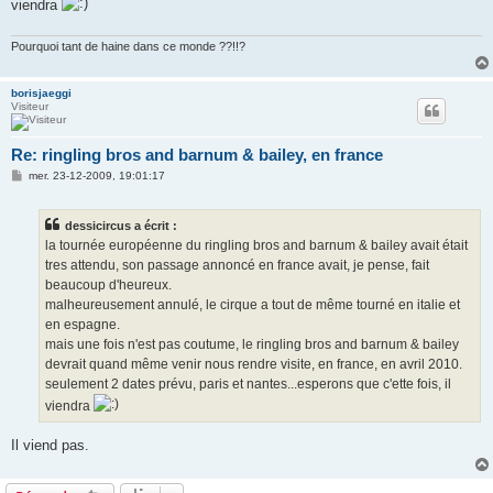
viendra
Pourquoi tant de haine dans ce monde ??!!?
borisjaeggi
Visiteur
Re: ringling bros and barnum & bailey, en france
M
mer. 23-12-2009, 19:01:17
e
s
s
dessicircus a écrit :
a
g
la tournée européenne du ringling bros and barnum & bailey avait était
e
tres attendu, son passage annoncé en france avait, je pense, fait
beaucoup d'heureux.
malheureusement annulé, le cirque a tout de même tourné en italie et
en espagne.
mais une fois n'est pas coutume, le ringling bros and barnum & bailey
devrait quand même venir nous rendre visite, en france, en avril 2010.
seulement 2 dates prévu, paris et nantes...esperons que c'ette fois, il
viendra
Il viend pas.