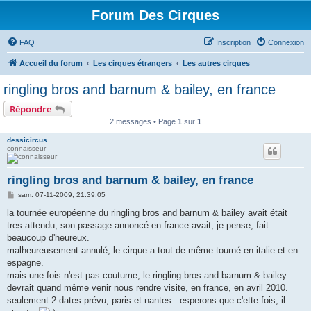
Forum Des Cirques
FAQ
Inscription
Connexion
Accueil du forum
Les cirques étrangers
Les autres cirques
ringling bros and barnum & bailey, en france
Répondre
2 messages • Page
1
sur
1
dessicircus
connaisseur
ringling bros and barnum & bailey, en france
M
sam. 07-11-2009, 21:39:05
e
s
la tournée européenne du ringling bros and barnum & bailey avait était
s
tres attendu, son passage annoncé en france avait, je pense, fait
a
g
beaucoup d'heureux.
e
malheureusement annulé, le cirque a tout de même tourné en italie et en
espagne.
mais une fois n'est pas coutume, le ringling bros and barnum & bailey
devrait quand même venir nous rendre visite, en france, en avril 2010.
seulement 2 dates prévu, paris et nantes...esperons que c'ette fois, il