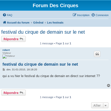
Forum Des Cirques
FAQ
Inscription
Connexion
Accueil du forum
Général
Les festivals
festival du cirque de demain sur le net
Répondre
1 message • Page
1
sur
1
robert
Visiteur
festival du cirque de demain sur le net
M
dim. 31-01-2010, 18:18:20
e
s
qui a vu hier le festival du cirque de demain en direct sur internet ??
s
a
g
e
Répondre
1 message • Page
1
sur
1
Aller