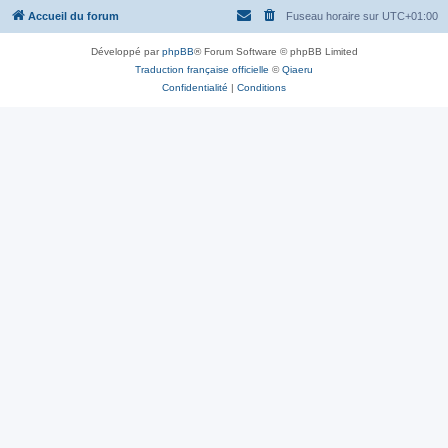
Accueil du forum
Fuseau horaire sur
UTC+01:00
Développé par
phpBB
® Forum Software © phpBB Limited
Traduction française officielle
©
Qiaeru
Confidentialité
|
Conditions