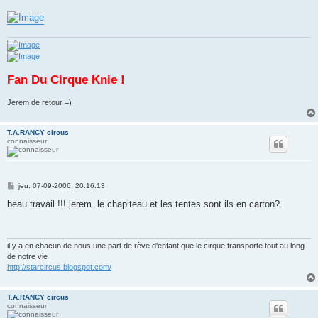
Fan Du Cirque Knie !
Jerem de retour =)
T.A.RANCY circus
connaisseur
M
jeu. 07-09-2006, 20:16:13
e
s
beau travail !!! jerem. le chapiteau et les tentes sont ils en carton?.
s
a
g
e
il y a en chacun de nous une part de rève d'enfant que le cirque transporte tout au long
de notre vie
http://starcircus.blogspot.com/
T.A.RANCY circus
connaisseur