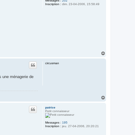
Messages :
202
Inscription :
dim. 23-04-2006, 15:58:49
H
a
u
circusman
t
ans une ménagerie de
H
a
u
patrice
t
Petit connaisseur
Messages :
195
Inscription :
jeu. 27-04-2006, 20:20:21