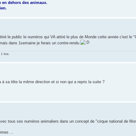
e en dehors des animaux.
ien.
tiré le public le numéros qui VA attiré le plus de Monde cette année c'est le 
 mais dans 1semaine je ferais un contre-rendu
1 fois.
 a à sa tête la même direction et si non qui a repris la suite ?
e avec tous ses numéros animaliers dans un concept de "cirque national de Mong
èmes ...