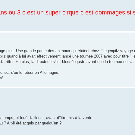
 2 ans ou 3 c est un super cirque c est dommages si 
age plus. Une grande partie des animaux qui étaient chez Fliegenpilz voyage 
npilz quand à lui avait effectivement lancé une tournée 2007 avec pour titre " l
'arrêter. En plus, la directrice s'est blessée juste avant que la tournée ne s'arr
Echec, d'ou le retour en Allemagne.
mé.
 temps, et loué d'ailleurs, avant d'être mis à la vente.
u ? A t-il été acquis par quelqu'un ?