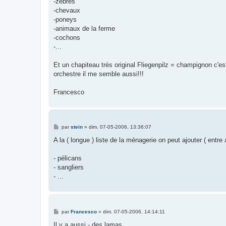
-zèbres
-chevaux
-poneys
-animaux de la ferme
-cochons
-...
Et un chapiteau très original Fliegenpilz = champignon c'e
orchestre il me semble aussi!!!
Francesco
M
par
stein
»
dim. 07-05-2006, 13:36:07
e
s
A la ( longue ) liste de la ménagerie on peut ajouter ( entre 
s
a
g
- pélicans
e
- sangliers
- ...
M
par
Francesco
»
dim. 07-05-2006, 14:14:11
e
s
Il y a aussi - des lamas