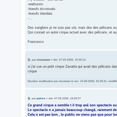
s
-wattussis
a
g
-boeufs éccossais
e
-boeufs irlandais
-...
Des sangliers je ne suis pas sûr, mais des des pélicans oui 
Qui connait un autre cirque actuel avec des pélicans, et a
Francesco
M
par
circusman
»
dim. 07-05-2006, 15:00:14
e
s
si j'ai vue un petit cirque Zavatta qui avait des pélicans 
s
cirque
a
g
e
Dernière modification par
circusman
le ven. 23-06-2006, 20:39:31, modifié 
M
par
patrice
»
dim. 07-05-2006, 18:08:57
e
s
Ce grand cirque a semble t il trop axé son spectacle su
s
Le spectacle n a jamais beaucoup changé, rarement 
a
g
Cela n est pas bon , le public ne viens pas que pour l
e