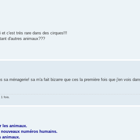
et c'est très rare dans des cirques!!!
utant d'autres animaux???
dans sa ménagerie! sa m'a fait bizarre que ces la première fois que j'en vois d
1 fois.
r les animaux.
de nouveaux numéros humains.
es animaux.