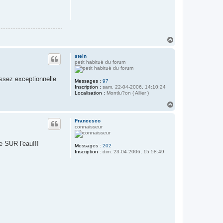
H
a
u
stein
t
petit habitué du forum
assez exceptionnelle
Messages :
97
Inscription :
sam. 22-04-2006, 14:10:24
Localisation :
Montlu?on ( Allier )
H
a
u
Francesco
t
connaisseur
e SUR l'eau!!!
Messages :
202
Inscription :
dim. 23-04-2006, 15:58:49