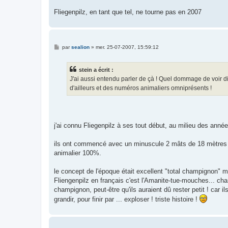
Fliegenpilz, en tant que tel, ne tourne pas en 2007
M
par
sealion
»
mer. 25-07-2007, 15:59:12
e
s
s
stein a écrit :
a
g
J'ai aussi entendu parler de çà ! Quel dommage de voir d
e
d'ailleurs et des numéros animaliers omniprésents !
j'ai connu Fliegenpilz à ses tout début, au milieu des années 
ils ont commencé avec un minuscule 2 mâts de 18 mètres de
animalier 100%.
le concept de l'époque était excellent "total champignon" mi
Fliengenpilz en français c'est l'Amanite-tue-mouches... cha
champignon, peut-être qu'ils auraient dû rester petit ! car i
grandir, pour finir par ... exploser ! triste histoire !