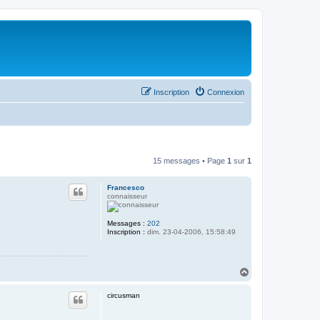
Inscription
Connexion
15 messages • Page
1
sur
1
Francesco
connaisseur
Messages :
202
Inscription :
dim. 23-04-2006, 15:58:49
H
a
u
circusman
t