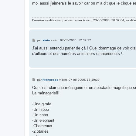
s
moi aussi j'aimerais le savoir car on m'a dit que le cirque est
s
a
g
e
Dernière modification par
circusman
le ven. 23-06-2006, 20:39:04, modifié 
M
par
stein
»
dim. 07-05-2006, 12:37:22
e
s
J'ai aussi entendu parler de çà ! Quel dommage de voir dis
s
d'ailleurs et des numéros animaliers omniprésents !
a
g
e
M
par
Francesco
»
dim. 07-05-2006, 13:19:30
e
s
Oui c'est clair une ménagerie et un spectacle magnifique 
s
La ménagerie!!!
a
g
e
-Une girafe
-Un hippo
-Un rinho
-Un éléphant
-Chameaux
-2 otaries