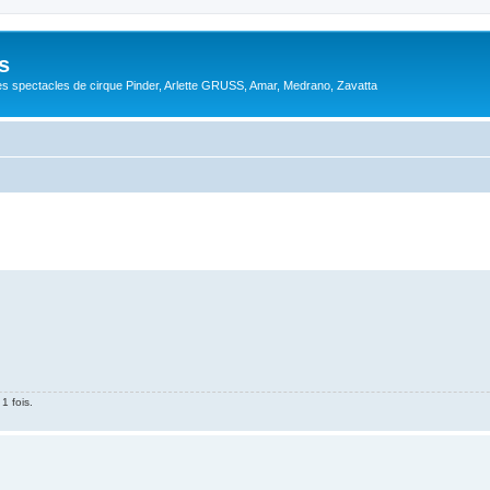
s
s spectacles de cirque Pinder, Arlette GRUSS, Amar, Medrano, Zavatta
1 fois.