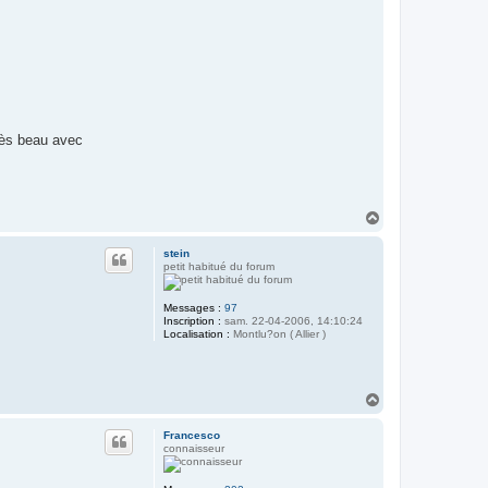
rès beau avec
H
a
u
stein
t
petit habitué du forum
Messages :
97
Inscription :
sam. 22-04-2006, 14:10:24
Localisation :
Montlu?on ( Allier )
H
a
u
Francesco
t
connaisseur