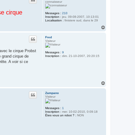
t
connaisseur
se cirque
Messages :
210
Inscription :
jeu. 09-08-2007, 10:13:01
Localisation :
finistere sud, dans le 29
H
a
u
Fred
t
Visiteur
avec le cirque Probst
Messages :
9
e grand cirque de
Inscription :
dim. 21-10-2007, 20:20:15
ête. A voir si ce
H
a
u
Zampano
t
Visiteur
Messages :
1
Inscription :
mer. 10-02-2010, 0:09:18
Êtes vous un robot ? :
NON