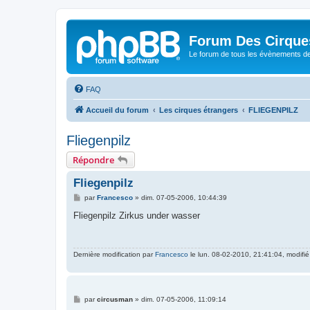
Forum Des Cirque
Le forum de tous les évènements de
FAQ
Accueil du forum
Les cirques étrangers
FLIEGENPILZ
Fliegenpilz
Répondre
Fliegenpilz
M
par
Francesco
»
dim. 07-05-2006, 10:44:39
e
s
Fliegenpilz Zirkus under wasser
s
a
g
e
Dernière modification par
Francesco
le lun. 08-02-2010, 21:41:04, modifié 
M
par
circusman
»
dim. 07-05-2006, 11:09:14
e