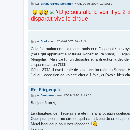
M
par
cirque circus benjamin
»
jeu. 09-08-2007, 10:50:36
e
s
D je suis alle le voir il ya
:
s
disparait vive le cirque
a
g
e
M
par
Fred
»
ven. 26-10-2007, 20:41:26
e
s
Cela fait maintenant plusieurs mois que Fliegenpilz ne voy
s
(celui qui appartient aux frères Robert et Reinhard). Fliege
a
g
Mongolie". Mais ce fut un désastre et la direction a décidé d
e
cirque repart en 2008.
Début 2007, il avait tenté de faire une tournée en Suisse. 
J'ai eu l'occasion de voir ce cirque 1 fois, et j'avais bien ai
Re: Fliegenpilz
M
par
Zampano
»
mer. 17-02-2010, 8:13:35
e
s
Bonjour à tous,
s
a
g
Le chapiteau de Fliegenpilz a été mis à la location quelques
e
Quelqu'un peut-il me dire ce qu'il est advenu de ce chapitea
Merci beaucoup pour vos réponses !
Francis