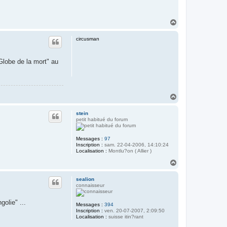
H
a
u
circusman
t
"Globe de la mort" au
H
a
u
stein
t
petit habitué du forum
Messages :
97
Inscription :
sam. 22-04-2006, 14:10:24
Localisation :
Montlu?on ( Allier )
H
a
u
sealion
t
connaisseur
olie" ...
Messages :
394
Inscription :
ven. 20-07-2007, 2:09:50
Localisation :
suisse itin?rant