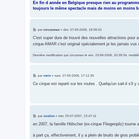
En fin d année en Belgique presque rien au programm
toujours le même spectacle mais de moins en moins b
M
par
circusman
»
dim. 07-05-2006, 18:56:02
e
s
C'est super dure de trouvé des nouvelles attractions pour at
s
cirque AMAR c'est original spécialement je les jamais vus
a
g
e
Dernière modification par
circusman
le ven. 23-06-2006, 20:39:54, modifié 
M
par
stein
»
sam. 27-05-2006, 17:12:30
e
s
Ce cirque est reparti sur les routes . Quelqu'un sait-il s'il y
s
a
g
e
M
par
sealion
»
mer. 25-07-2007, 15:47:11
e
s
en 2007, la famille Hölscher (ex-cirque Fliegenpilz) tourn
s
a
g
à part ça, effectivement, il y a plein de bruits de gros probl
e