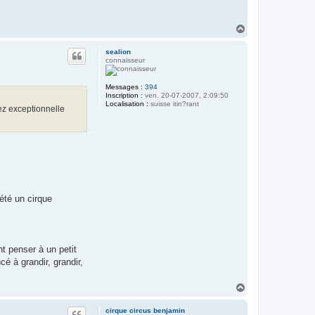
H
a
u
sealion
t
connaisseur
Messages :
394
Inscription :
ven. 20-07-2007, 2:09:50
Localisation :
suisse itin?rant
ez exceptionnelle
été un cirque
nt penser à un petit
cé à grandir, grandir,
H
a
u
cirque circus benjamin